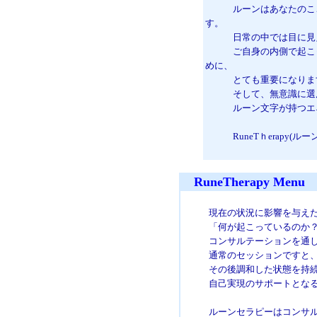
ルーンはあなたのこころ
す。
日常の中では目に見える
ご自身の内側で起こって
めに、
とても重要になりま
そして、無意識に選んだ
ルーン文字が持つエネル
RuneTｈerapy(ルー
RuneTherapy Menu
現在の状況に影響を与えた原因
「何が起こっているのか？」
コンサルテーションを通して
通常のセッションですと、ここ
その後調和した状態を持続で
自己実現のサポートとなるル
ルーンセラピーはコンサルテー