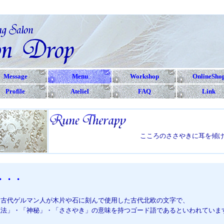
Message
Menu
Workshop
OnlineSho
Profile
Ateliel
FAQ
Link
こころのささやきに耳を傾
は・・・
は、古代ゲルマン人が木片や石に刻んで使用した古代北欧の文字で、
法」・「神秘」・「ささやき」の意味を持つゴード語であるといわれていま