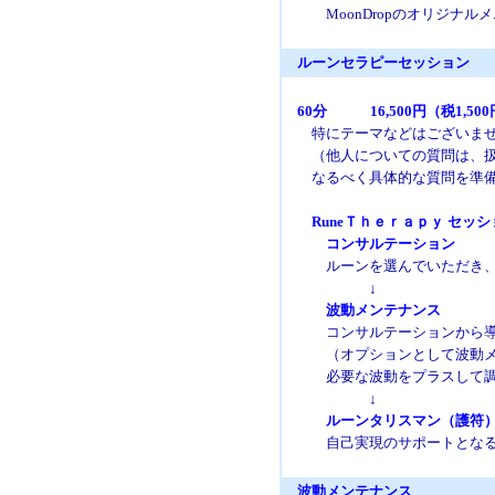
MoonDropのオリジナルメ
ルーンセラピーセッション
60分 16,500円（税1,50
特にテーマなどはございま
（他人についての質問は、扱
なるべく具体的な質問を準備
RuneＴｈｅｒａｐｙ セッシ
コンサルテーション
ルーンを選んでいただき
↓
波動メンテナンス
コンサルテーションから
（オプションとして波動メンテ
必要な波動をプラスして調
↓
ルーンタリスマン（護符
自己実現のサポートとな
波動メンテナンス