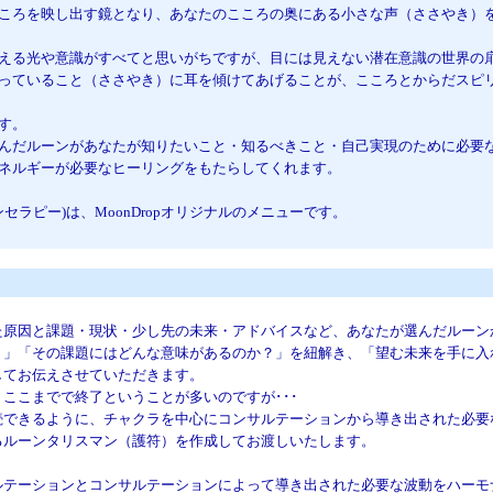
を映し出す鏡となり、あなたのこころの奥にある小さな声（ささやき）を
光や意識がすべてと思いがちですが、目には見えない潜在意識の世界の
いること（ささやき）に耳を傾けてあげることが、こころとからだスピリ
す。
ルーンがあなたが知りたいこと・知るべきこと・自己実現のために必要な
ギーが必要なヒーリングをもたらしてくれます。
ンセラピー)は、MoonDropオリジナルのメニューです。
と課題・現状・少し先の未来・アドバイスなど、あなたが選んだルーン
「その課題にはどんな意味があるのか？」を紐解き、「望む未来を手に入
お伝えさせていただきます。
までで終了ということが多いのですが･･･
きるように、チャクラを中心にコンサルテーションから導き出された必要
ーンタリスマン（護符）を作成してお渡しいたします。
ションとコンサルテーションによって導き出された必要な波動をハーモ