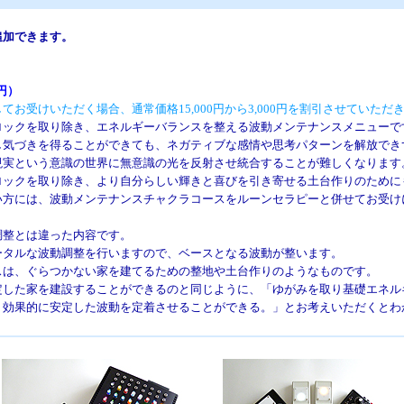
加できます。
円）
てお受けいただく場合、通常価格15,000円から3,000円を割引させていただ
クを取り除き、エネルギーバランスを整える波動メンテナンスメニューで
づきを得ることができても、ネガティブな感情や思考パターンを解放でき
という意識の世界に無意識の光を反射させ統合することが難しくなります
クを取り除き、より自分らしい輝きと喜びを引き寄せる土台作りのために
には、波動メンテナンスチャクラコースをルーンセラピーと併せてお受け
整とは違った内容です。
ルな波動調整を行いますので、ベースとなる波動が整います。
、ぐらつかない家を建てるための整地や土台作りのようなものです。
た家を建設することができるのと同じように、「ゆがみを取り基礎エネル
果的に安定した波動を定着させることができる。」とお考えいただくとわ